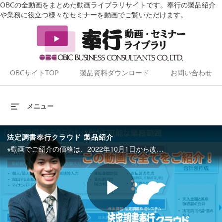
OBCの全動画をまとめた動画ライブラリサイトです。奉行の製品紹介
や業務に役立つ様々なセミナーを動画でご覧いただけます。
OBCサイトTOP
製品資料ダウンロード
お問い合わせ
メニュー
法定調書奉行クラウド 製品紹介
※動画でご紹介の価格は、2022年10月1日から改定いたしました。最新の価格については、お問い合わせください。 法定調書奉行クラウドのご紹介を通じて、対応業務、機能性、操作性、導入効果など徹底的に解説いたします。 <動画の見どころ> ・特長、導入メリット、全体像 ・支払調書作成や年末調整、法定調書の電子申告まで一連の業務をデジタル化 ・導入効果、価格、導入の流れ 株式会社オービックビジネスコンサルタント
Play