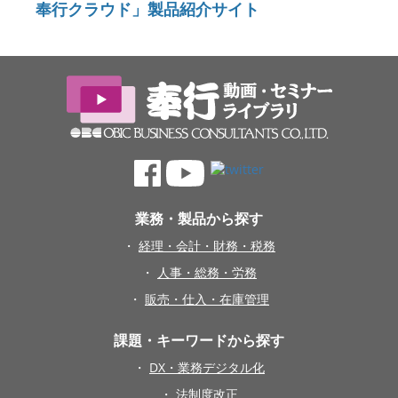
務、機能性、操作性、導入効果など徹底的に解説い
奉行クラウド」製品紹介サイト
たします。

<動画の見どころ>

・特長、導入メリット、全体像

・支払調書作成や年末調整、法定調書の電子申告ま
で一連の業務をデジタル化

・導入効果、価格、導入の流れ

業務・製品から探す
株式会社オービックビジネスコンサルタント
・
経理・会計・財務・税務
・
人事・総務・労務
・
販売・仕入・在庫管理
課題・キーワードから探す
・
DX・業務デジタル化
・
法制度改正