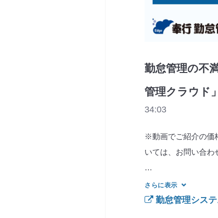
勤怠管理の不満
管理クラウド
34:03
※動画でご紹介の価格
いては、お問い合わせ
今、世の中には約1
さらに表示
勤怠管理システ
べばいいかわからな
ありませんでしょう