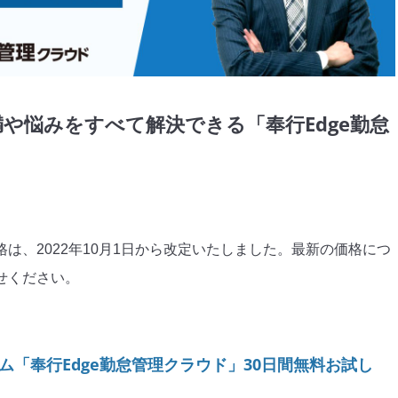
Video
や悩みをすべて解決できる「奉行Edge勤怠
」
は、2022年10月1日から改定いたしました。最新の価格につ
ください。

60種類の勤怠管理システムがあるといわれています。どれを選
ム「奉行Edge勤怠管理クラウド」30日間無料お試し
い、導入したけどうまく運用できていない、といったご経験は
か。他の勤怠管理システムにはない、勤怠管理における不満・