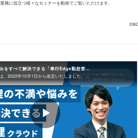
や業務に役立つ様々なセミナーを動画でご覧いただけます。
OB
勤怠管理の不満や悩みをすべて解決できる「奉行Edge勤怠管理クラウド」
※動画でご紹介の価格は、2022年10月1日から改定いたしました。最新の価格については、お問い合わせください。 今、世の中には約160種類の勤怠管理システムがあるといわれています。どれを選べばいいかわからない、導入したけどうまく運用できていない、といったご経験はありませんでしょうか。他の勤怠管理システムにはない、勤怠管理における不満・悩みをすべて解決できる「奉行Edge 勤怠管理クラウド」についてご紹介します。 株式会社オービックビジネスコンサルタント
Play