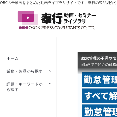
OBCの全動画をまとめた動画ライブラリサイトです。奉行の製品紹介
ホーム
業務・製品から探す
課題・キーワードか
経理・会計・財務・
人事・総務・労務
販売・仕入・在庫管
税務
理
ら探す
DX・業務デジタル化
経営
法制度改正
補助金・助成金
ERP
事例