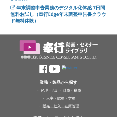
くする「10個のTips」を数千社のお客様の声からピ
年末調整申告業務のデジタル化体感 7日間
ックアップしてお届けします。

無料お試し（奉行Edge年末調整申告書クラウ
ド無料体験）
＜見どころ＞

00:18：年末調整はデジタル化したいけどできない
業務？

02:40：デジタル化を成功させるためのTips10選

22:07：最新年末調整対策、サービス紹介
業務・製品から探す
・
経理・会計・財務・税務
・
人事・総務・労務
・
販売・仕入・在庫管理