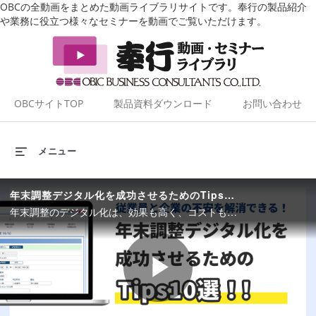
OBCの全動画をまとめた動画ライブラリサイトです。奉行の製品紹介
や業務に役立つ様々なセミナーを動画でご覧いただけます。
OBCサイトTOP
製品資料ダウンロード
お問い合わせ
メニュー
年末調整デジタル化を成功させるためのTips10選
年末調整のデジタル化は、効果も高く、コストも安く、費用対効果が一番取りやすい業務範囲です。しかしながらそこに踏み出せていないお客様も多くいらっしゃいます。本動画では、その懸念点を払しょくする「10個のTips」を数千社のお客様の声からピックアップしてお届けします。 ＜見どころ＞ 00:18：年末調整はデジタル化したいけどできない業務？ 02:40：デジタル化を成功させるためのTips10選 22:07：最新年末調整対策、サービス紹介
Play