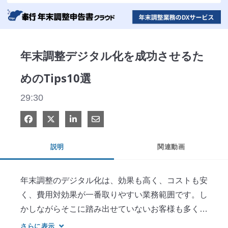
Video
年末調整デジタル化を成功させるた
めのTips10選
29:30
Facebook で共有
Xで共有する
LinkedIn で共有
電子メールで共有
説明
関連動画
年末調整のデジタル化は、効果も高く、コストも安
く、費用対効果が一番取りやすい業務範囲です。し
かしながらそこに踏み出せていないお客様も多くい
らっしゃいます。本動画では、その懸念点を払しょ
さらに表示